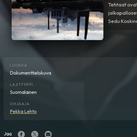
Tehtaat ovat
jalkapallose
Sedu Koskine
LUOKKA
Dokumenttielokuva
LAJITYYPPI
Suomalainen
OHJAAJA
Pekka Lehto
Jaa