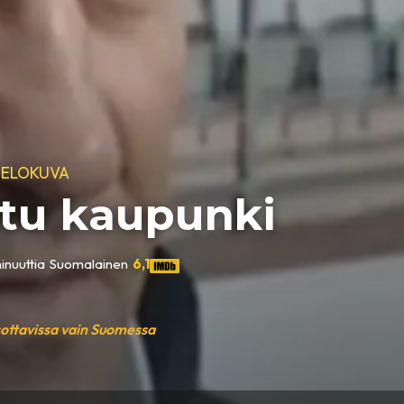
IELOKUVA
ttu kaupunki
inuuttia
•
Suomalainen
•
6,1
sottavissa vain Suomessa