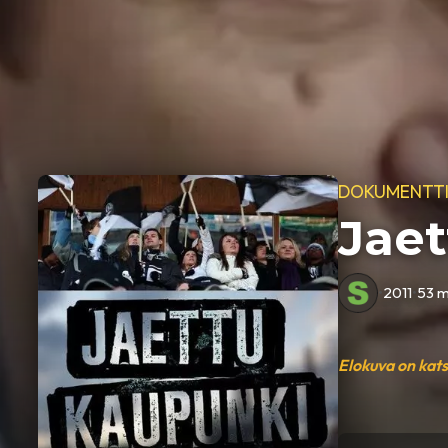
DOKUMENTT
Jae
•
2011
•
53 m
Elokuva on kat