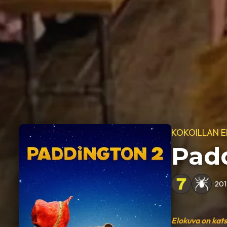
KOKOILLAN 
Pad
•
20
Elokuva on kat