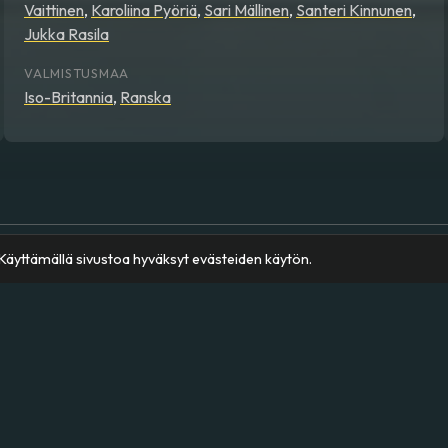
Vaittinen
,
Karoliina Pyöriä
,
Sari Mällinen
,
Santeri Kinnunen
,
Jukka Rasila
VALMISTUSMAA
Iso-Britannia
,
Ranska
äyttämällä sivustoa hyväksyt evästeiden käytön.