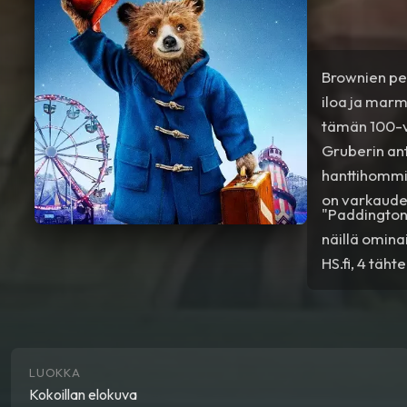
Brownien pe
iloa ja marm
tämän 100-v
Gruberin ant
hanttihommia
on varkaude
"Paddington 
näillä omin
HS.fi, 4 täht
LUOKKA
Kokoillan elokuva