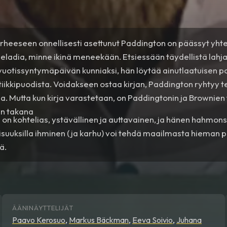
rheeseen onnellisesti asettunut Paddington on päässyt yht
eladia, minne ikinä meneekään. Etsiessään täydellistä lahj
uotissyntymäpäivän kunniaksi, hän löytää ainutlaatuisen p
iikkipuodista. Voidakseen ostaa kirjan, Paddington ryhtyy 
. Mutta kun kirja varastetaan, on Paddingtonin ja Brownien 
n takana
on kohtelias, ystävällinen ja auttavainen, ja hänen hahmonsa
aisuuksilla ihminen (ja karhu) voi tehdä maailmasta hieman
eä.
ÄÄNINÄYTTELIJÄT
Paavo Kerosuo
,
Markus Bäckman
,
Eeva Soivio
,
Juhana