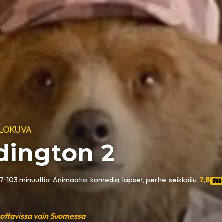
ELOKUVA
dington 2
17
•
103 minuuttia
•
Animaatio, komedia, lapset, perhe, seikkailu
•
7,8
sottavissa vain Suomessa