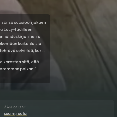
eisönsä suosioon jakaen
aa Lucy-tädilleen
onnahduskirjan herra
tekemään kaikenlaisia
tehtävä selvittää, kuka
 korostaa sitä, että
 paremman paikan."
ÄÄNIRAIDAT
suomi
,
ruotsi