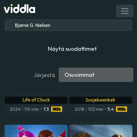
Näytä suodattimet
Järjestä
The Guardian Angel –
Life of Chuck
Suojelusenkeli
2024
•
110 min
•
7,3
2018
•
102 min
•
5,4