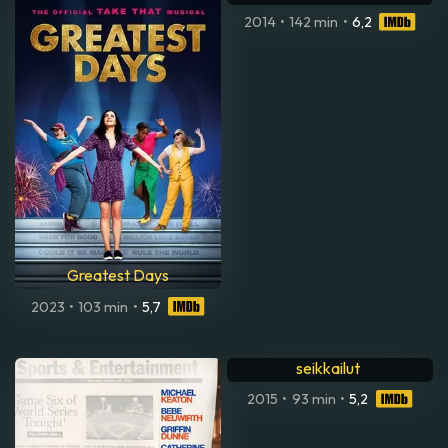
2014
•
142 min
•
6,2
Greatest Days
2023
•
103 min
•
5,7
Gamba - Sankarihiiren
seikkailut
2015
•
93 min
•
5,2