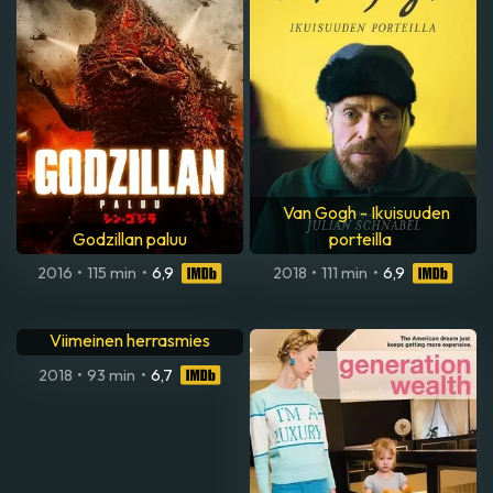
Van Gogh - Ikuisuuden
Godzillan paluu
porteilla
2016
•
115 min
•
6,9
2018
•
111 min
•
6,9
Viimeinen herrasmies
2018
•
93 min
•
6,7