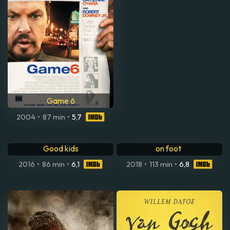
Game 6
2004
•
87 min
•
5,7
Don't worry, he won't get far
Good kids
on foot
2016
•
86 min
•
6,1
2018
•
113 min
•
6,8