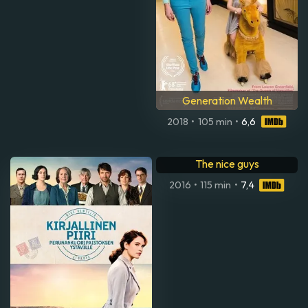
Generation Wealth
2018
•
105 min
•
6,6
The nice guys
2016
•
115 min
•
7,4