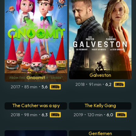
Galveston
Gnoomit
2018
•
91 min
•
6,2
2017
•
85 min
•
5,6
The Catcher was a spy
The Kelly Gang
2018
•
98 min
•
6,3
2019
•
120 min
•
6,0
Gentlemen