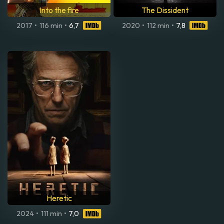
Into the fire
The Dissident
2017
•
116 min
•
6,7
2020
•
112 min
•
7,8
Heretic
2024
•
111 min
•
7,0