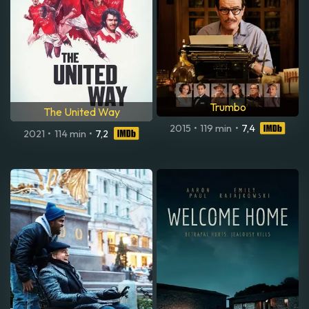
Trumbo
The United Way
2015
•
119 min
•
7,4
2021
•
114 min
•
7,2