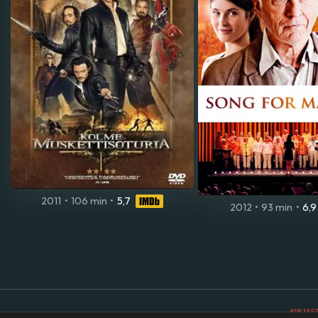
2011
•
106 min
•
5,7
2012
•
93 min
•
6,9