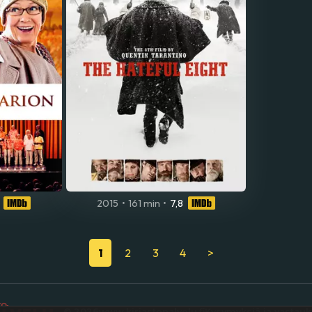
2015
•
161 min
•
7,8
1
2
3
4
>
© 2026
www.kirjastopalvelu.fi
Kysymyksiä ja vastauk