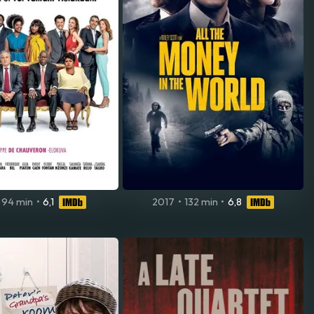
94 min
•
6,1
2017
•
132 min
•
6,8