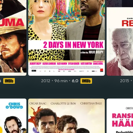
6
2012
•
96 min
•
6,0
2015
•