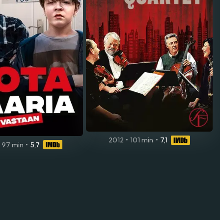
2012
•
101 min
•
7,1
97 min
•
5,7