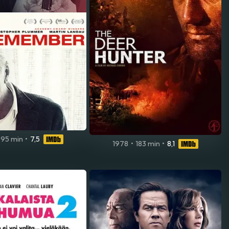
95 min
•
7,5
1978
•
183 min
•
8,1