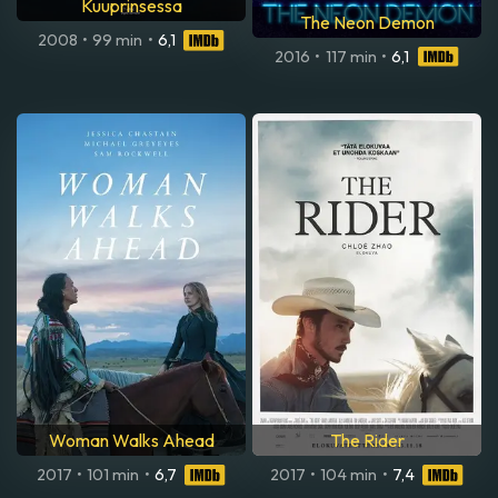
Kuuprinsessa
The Neon Demon
2008
•
99 min
•
6,1
2016
•
117 min
•
6,1
Woman Walks Ahead
The Rider
2017
•
101 min
•
6,7
2017
•
104 min
•
7,4