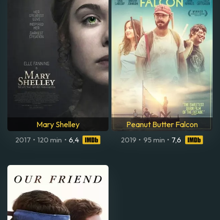
Mary Shelley
Peanut Butter Falcon
2017
•
120 min
•
6,4
2019
•
95 min
•
7,6