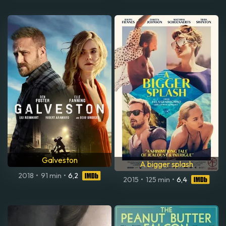
Galveston
A bigger splash
2018
•
91 min
•
6,2
2015
•
125 min
•
6,4