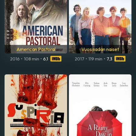
American Pastoral
Vuosisadan naiset
2016
•
108 min
•
6,1
2017
•
119 min
•
7,3