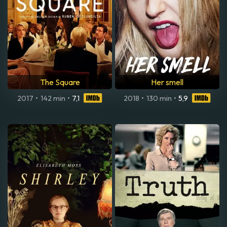
The Square
Her smell
2017
•
142 min
•
7,1
2018
•
130 min
•
5,9