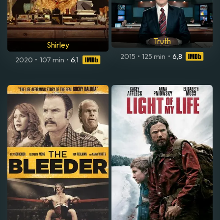
Truth
Shirley
2015
•
125 min
•
6,8
2020
•
107 min
•
6,1