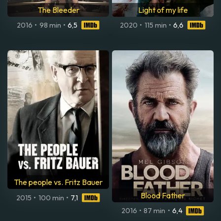
The Bleeder
Light of my life
2016
•
98 min
•
6,5
2020
•
115 min
•
6,6
The people vs. Fritz Bauer
Blood Father
2015
•
100 min
•
7,1
2016
•
87 min
•
6,4