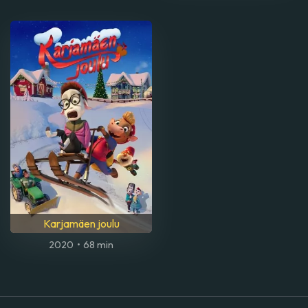
Karjamäen joulu
2020
•
68 min