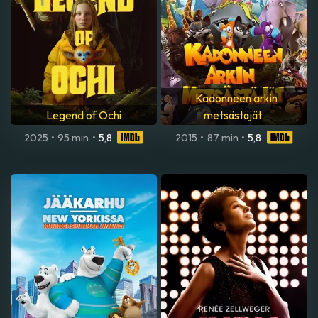
Kadonneen arkin
Legend of Ochi
metsästäjät
2025
•
95 min
•
5,8
2015
•
87 min
•
5,8