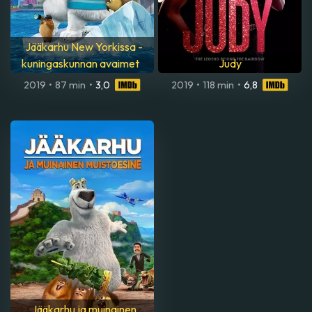
Jääkarhu New Yorkissa -
kuningaskunnan avaimet
Judy
2019
•
87 min
•
3,0
2019
•
118 min
•
6,8
Jääkarhu ja muinainen