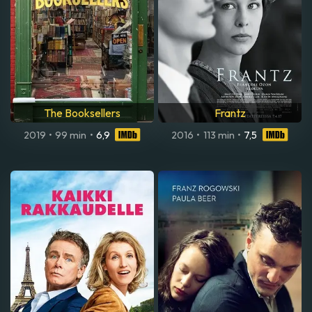
The Booksellers
Frantz
2019
•
99 min
•
6,9
2016
•
113 min
•
7,5