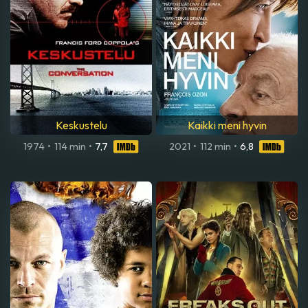
Keskustelu
Kaikki meni hyvin
1974
•
114 min
•
7,7
2021
•
112 min
•
6,8