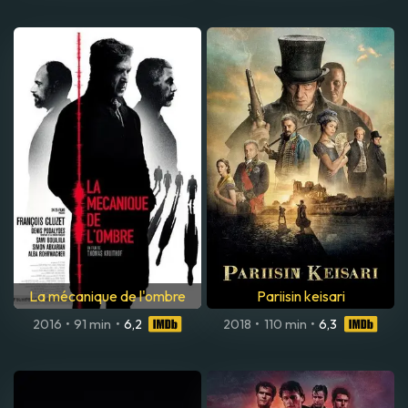
La mécanique de l'ombre
Pariisin keisari
2016
•
91 min
•
6,2
2018
•
110 min
•
6,3