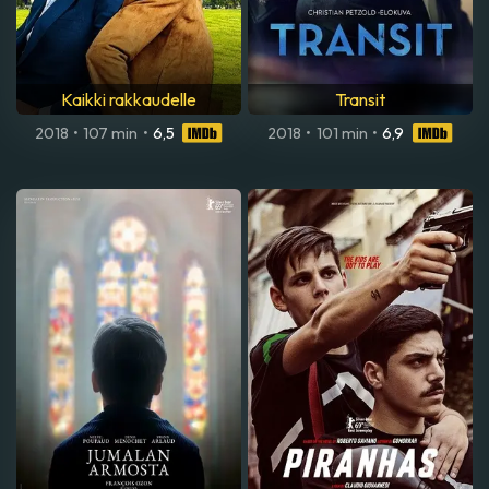
Kaikki rakkaudelle
Transit
2018
•
107 min
•
6,5
2018
•
101 min
•
6,9