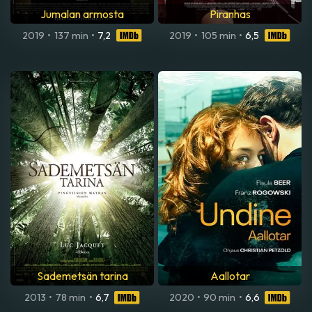
Jumalan armosta
Piranhas
2019
•
137 min
•
7,2
2019
•
105 min
•
6,5
Sademetsän tarina
Aallotar
2013
•
78 min
•
6,7
2020
•
90 min
•
6,6