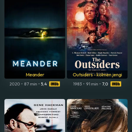
Meander
Outsiders - kolmen jengi
2020
•
87 min
•
5,4
1983
•
91 min
•
7,0