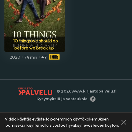
10 things we should do
before we break up
2020
•
74 min
•
4,7
© 2026
www.kirjastopalvelu.fi
Kysymyksiä ja vastauksia
Viddla käyttää evästeitä paremman käyttökokemuksen
luomiseksi. Käyttämällä sivustoa hyväksyt evästeiden käytön.