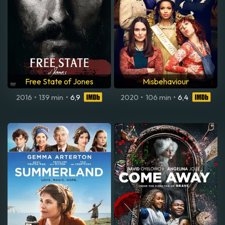
Free State of Jones
Misbehaviour
2016
•
139 min
•
6,9
2020
•
106 min
•
6,4