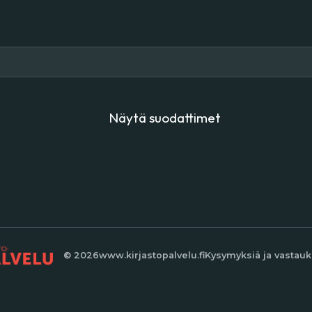
Näytä suodattimet
© 2026
www.kirjastopalvelu.fi
Kysymyksiä ja vastauk