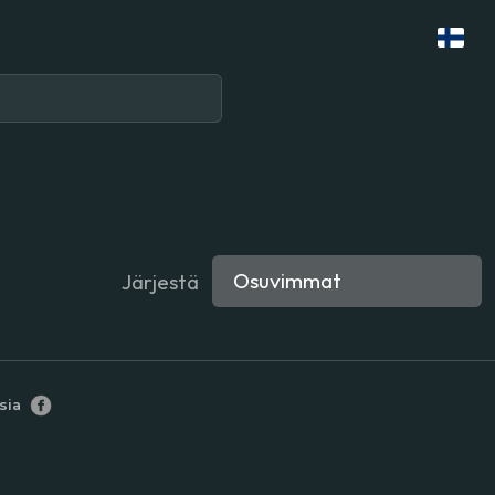
Järjestä
sia