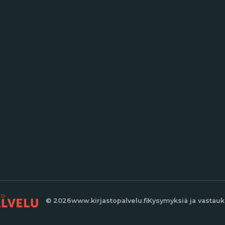
© 2026
www.kirjastopalvelu.fi
Kysymyksiä ja vastauk