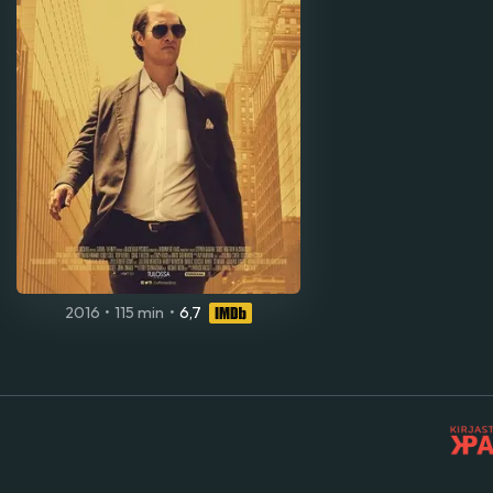
2016
•
115 min
•
6,7