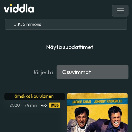
Näytä suodattimet
Järjestä
Heinähattu, Vilttitossu ja
ärhäkkä koululainen
2020
•
74 min
•
4,6