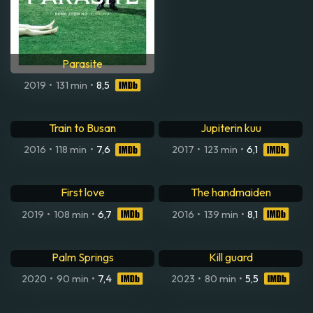
Parasite
2019
•
131 min
•
8,5
Train to Busan
Jupiterin kuu
2016
•
118 min
•
7,6
2017
•
123 min
•
6,1
First love
The handmaiden
2019
•
108 min
•
6,7
2016
•
139 min
•
8,1
Palm Springs
Kill guard
2020
•
90 min
•
7,4
2023
•
80 min
•
5,5