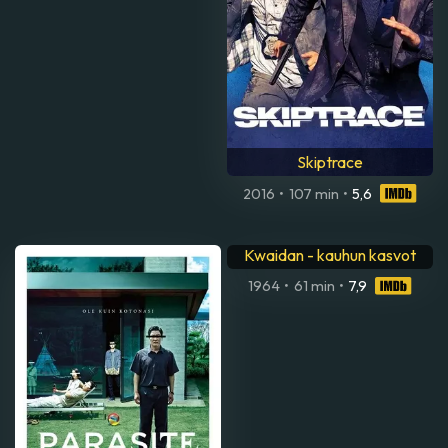
Skiptrace
2016
•
107 min
•
5,6
Kwaidan - kauhun kasvot
1964
•
61 min
•
7,9