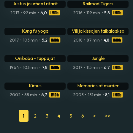
Justus ja urheat ritarit
Railroad Tigers
2013
•
92 min
•
6,0
2016
•
119 min
•
5,8
Kung fu yoga
Vili ja kissojen taikalaakso
2017
•
103 min
•
5,2
2018
•
87 min
•
4,8
Onibaba - tappajat
Jungle
1964
•
103 min
•
7,8
2017
•
115 min
•
6,7
Kirous
Memories of murder
2002
•
88 min
•
6,7
2003
•
131 min
•
8,1
1
2
3
4
5
6
>
>>