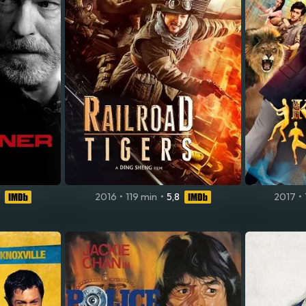
2016
•
119 min
•
5,8
2017
•