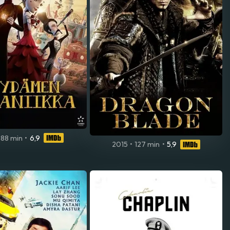
88 min
•
6,9
2015
•
127 min
•
5,9