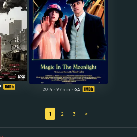
9
2014
•
97 min
•
6,5
1
2
3
>