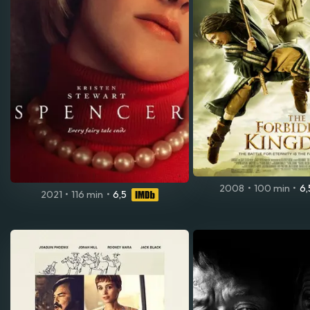
2008
•
100 min
•
6,
2021
•
116 min
•
6,5