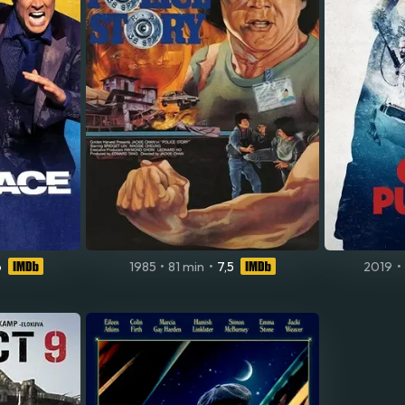
6
1985
•
81 min
•
7,5
2019
•