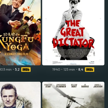
103 min
•
5,2
1940
•
125 min
•
8,4