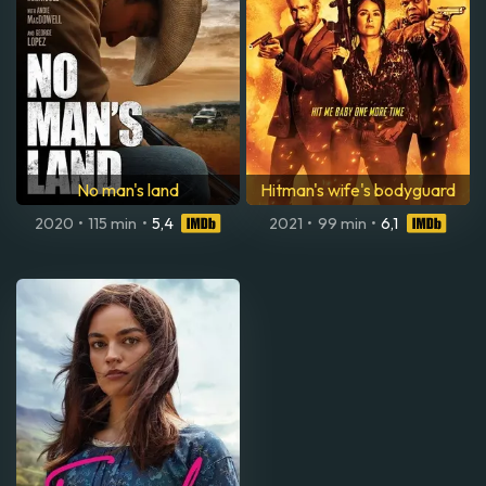
No man's land
Hitman's wife's bodyguard
2020
•
115 min
•
5,4
2021
•
99 min
•
6,1