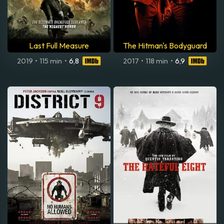
Last Full Measure
The Hitman's Bodyguard
2019
•
115 min
•
6,8
2017
•
118 min
•
6,9