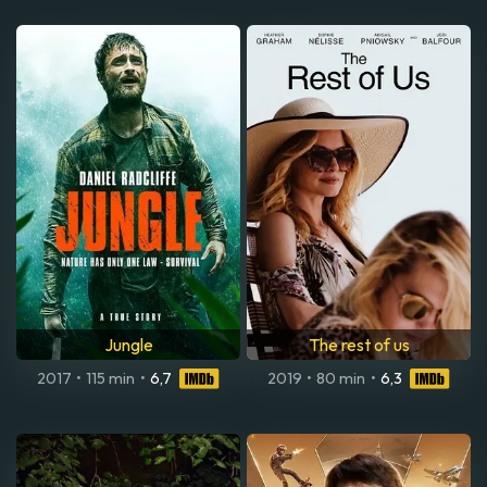
Jungle
The rest of us
2017
•
115 min
•
6,7
2019
•
80 min
•
6,3