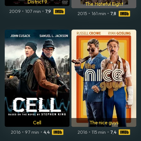
District 9
The Hateful Eight
2009
•
107 min
•
7,9
2015
•
161 min
•
7,8
Cell
The nice guys
2016
•
97 min
•
4,4
2016
•
115 min
•
7,4