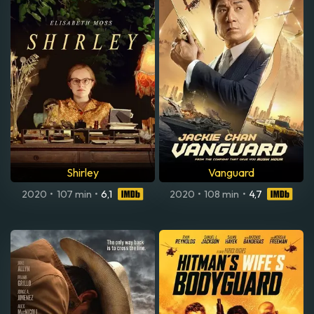
Shirley
Vanguard
2020
•
107 min
•
6,1
2020
•
108 min
•
4,7