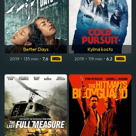
Better Days
Kylmä kosto
2019
•
135 min
•
7,6
2019
•
119 min
•
6,2