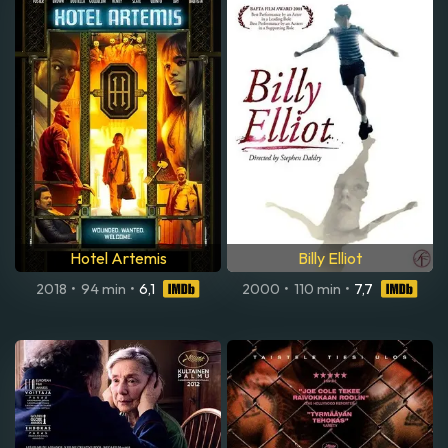
Hotel Artemis
Billy Elliot
2018
•
94 min
•
6,1
2000
•
110 min
•
7,7