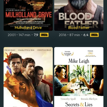
Mulholland Drive
Blood Father
2001
•
147 min
•
7,9
2016
•
87 min
•
6,4