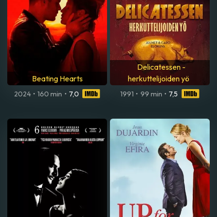
Delicatessen -
Beating Hearts
herkuttelijoiden yö
2024
•
160 min
•
7,0
1991
•
99 min
•
7,5