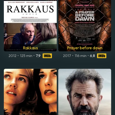
Rakkaus
Prayer before dawn
2012
•
125 min
•
7,9
2017
•
116 min
•
6,8