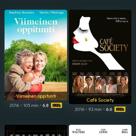
Viimeinen oppitunti
Café Society
2016
•
105 min
•
6,8
2016
•
92 min
•
6,6