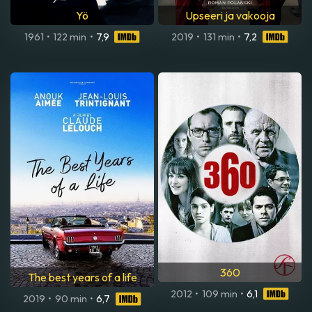
Yö
Upseeri ja vakooja
1961
•
122 min
•
7,9
2019
•
131 min
•
7,2
360
The best years of a life
2012
•
109 min
•
6,1
2019
•
90 min
•
6,7