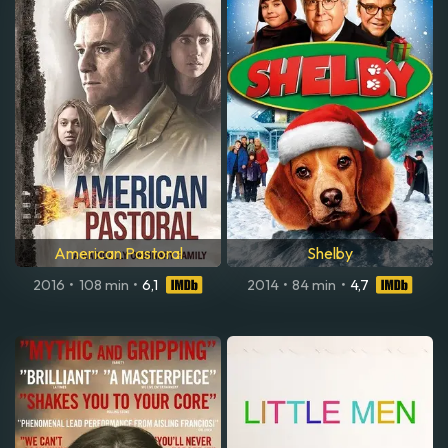
American Pastoral
Shelby
2016
•
108 min
•
6,1
2014
•
84 min
•
4,7