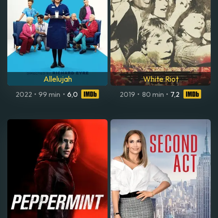
Allelujah
White Riot
2022
•
99 min
•
6,0
2019
•
80 min
•
7,2