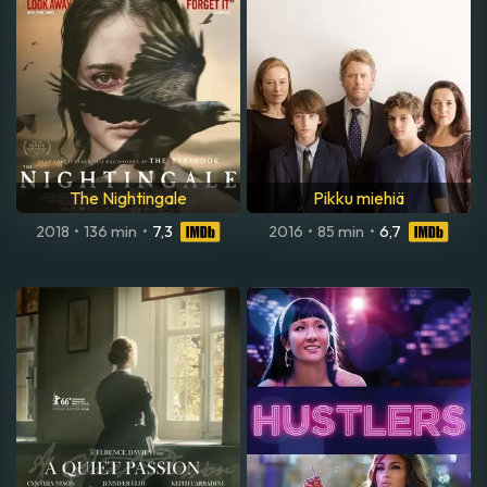
The Nightingale
Pikku miehiä
2018
•
136 min
•
7,3
2016
•
85 min
•
6,7