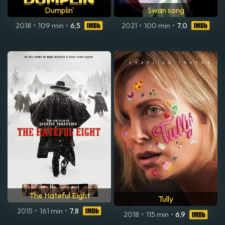
Dumplin'
Swan song
2018
•
109 min
•
6,5
2021
•
100 min
•
7,0
The Hateful Eight
Tully
2015
•
161 min
•
7,8
2018
•
115 min
•
6,9