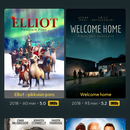
Elliot - pikkuisin poro
Welcome home
2018
•
60 min
•
5,0
2018
•
93 min
•
5,2