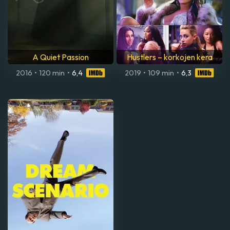
A Quiet Passion
Hustlers – korkojen kera
2016
•
120 min
•
6,4
2019
•
109 min
•
6,3