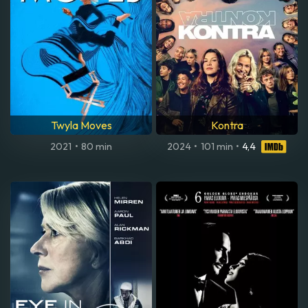
Twyla Moves
Kontra
2021
•
80 min
2024
•
101 min
•
4,4