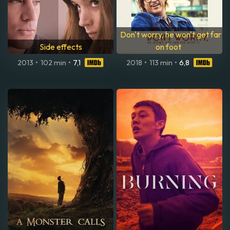
Don't worry, he won't get far
Side effects
on foot
2013
•
102 min
•
7,1
2018
•
113 min
•
6,8