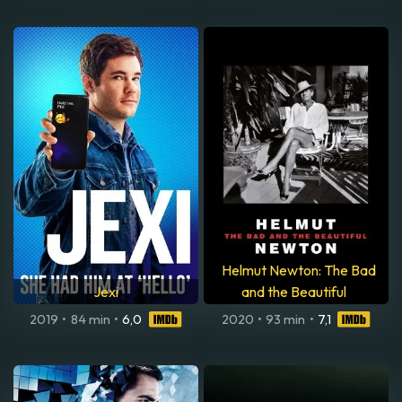
Helmut Newton: The Bad
Jexi
and the Beautiful
2019
•
84 min
•
6,0
2020
•
93 min
•
7,1