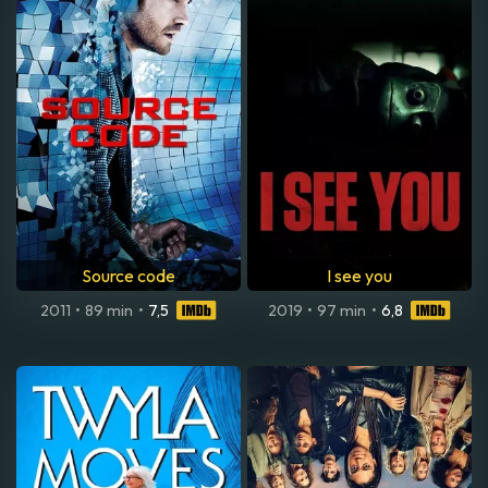
Source code
I see you
2011
•
89 min
•
7,5
2019
•
97 min
•
6,8