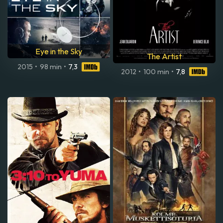
Eye in the Sky
The Artist
2015
•
98 min
•
7,3
2012
•
100 min
•
7,8