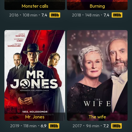
Monster calls
Burning
2016
•
108 min
•
7,4
2018
•
148 min
•
7,4
Mr. Jones
The wife
2019
•
118 min
•
6,9
2017
•
96 min
•
7,2