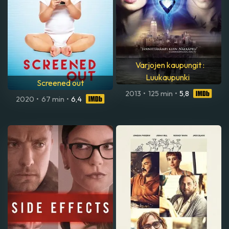
Varjojen kaupungit :
Luukaupunki
Screened out
2013
•
125 min
•
5,8
2020
•
67 min
•
6,4