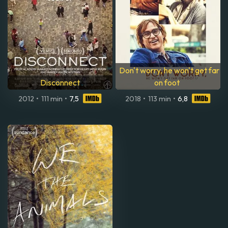
Don't worry, he won't get far
Disconnect
on foot
2012
•
111 min
•
7,5
2018
•
113 min
•
6,8