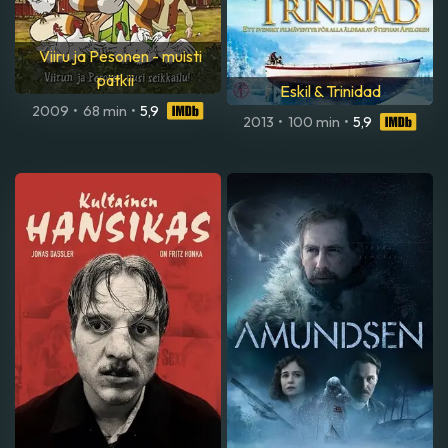
Viiru ja Pesonen - muisti
pätkii
Eskil & Trinidad
2009
•
68 min
•
5,9
2013
•
100 min
•
5,9