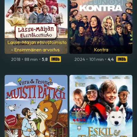
Lasse-Maijan etsivätoimisto
- Ensimmäinen arvoitus
Kontra
2018
•
88 min
•
5,8
2024
•
101 min
•
4,4