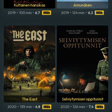
Kultainen hansikas
Amundsen
2019
•
105 min
•
6,7
2019
•
124 min
•
6,2
The East
Selviytymisen oppitunnit
2020
•
135 min
•
6,8
2020
•
126 min
•
7,4