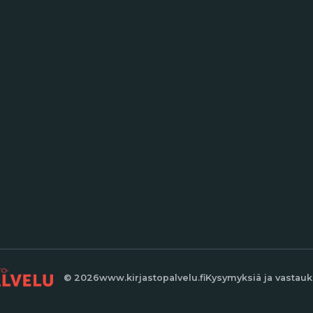
© 2026
www.kirjastopalvelu.fi
Kysymyksiä ja vastauk