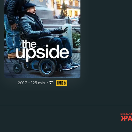
2017
•
125 min
•
7,1