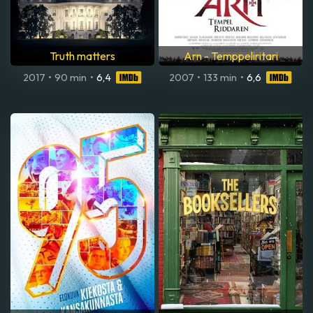
Truth matters
Arn - Temppeliritari
2017
•
90 min
•
6,4
2007
•
133 min
•
6,6