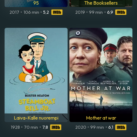
95
The Booksellers
2017
•
106 min
•
5,2
2019
•
99 min
•
6,9
Laiva-Kalle nuorempi
Mother at war
1928
•
70 min
•
7,8
2020
•
99 min
•
6,1