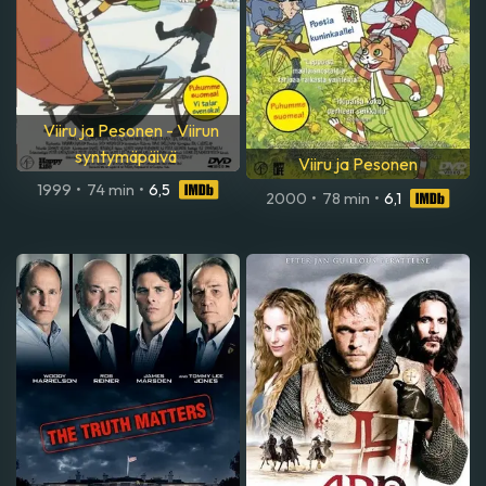
Viiru ja Pesonen - Viirun
syntymäpäivä
Viiru ja Pesonen
1999
•
74 min
•
6,5
2000
•
78 min
•
6,1