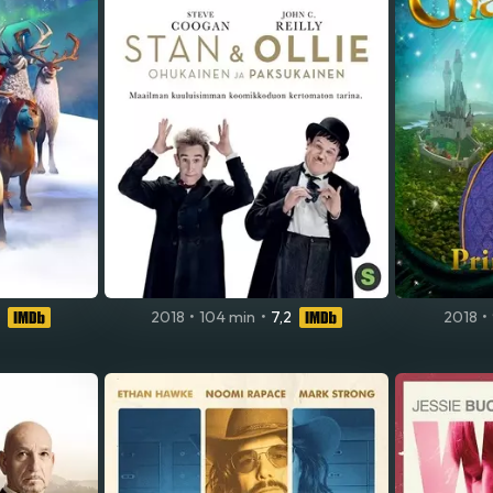
2018
•
104 min
•
7,2
2018
•