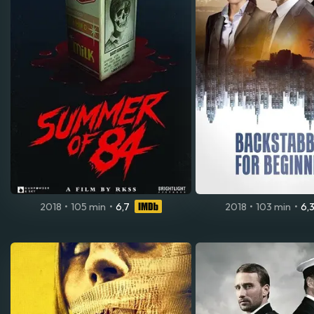
2018
•
105 min
•
6,7
2018
•
103 min
•
6,