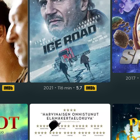
2017
•
2021
•
116 min
•
5,7