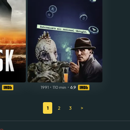
1991
•
110 min
•
6,9
1
2
3
>