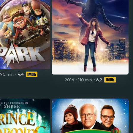
90 min
•
4,4
2016
•
110 min
•
6,2