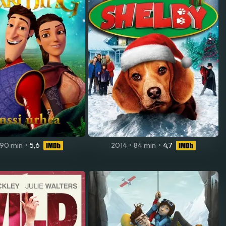
90 min
•
5,6
2014
•
84 min
•
4,7