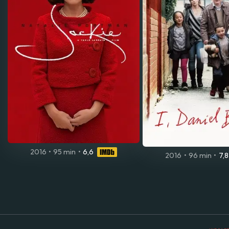
2016
•
95 min
•
6,6
2016
•
96 min
•
7,8