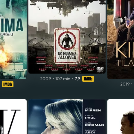
2009
•
107 min
•
7,9
2019
•