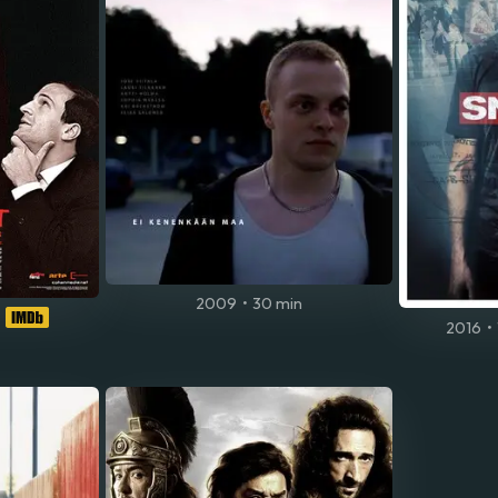
2009
•
30 min
2016
•