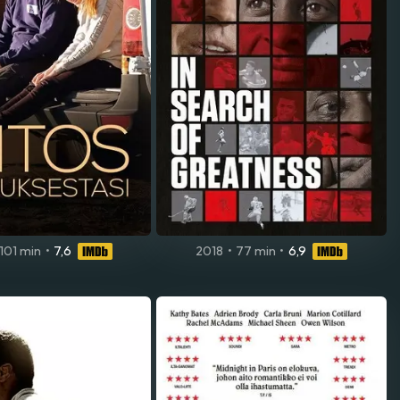
101 min
•
7,6
2018
•
77 min
•
6,9