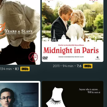
2011
•
94 min
•
7,6
134 min
•
8,1