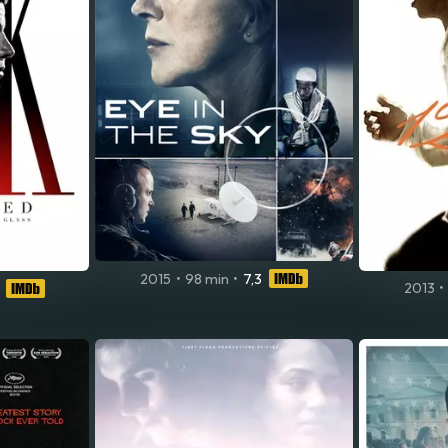
2015
•
98 min
•
7,3
2013
•