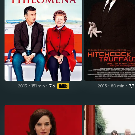
2013
•
151 min
•
7,6
2015
•
80 min
•
7,3