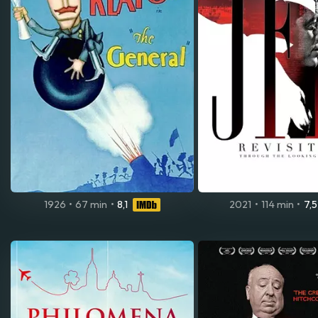
1926
•
67 min
•
8,1
2021
•
114 min
•
7,5