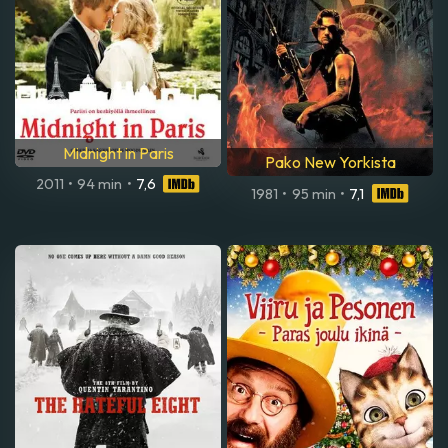
Midnight in Paris
Pako New Yorkista
2011
•
94 min
•
7,6
1981
•
95 min
•
7,1