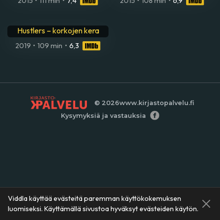
2015
•
111 min
•
7,4
2015
•
108 min
•
6,9
Hustlers – korkojen kera
2019
•
109 min
•
6,3
© 2026
www.kirjastopalvelu.fi
Kysymyksiä ja vastauksia
Viddla käyttää evästeitä paremman käyttökokemuksen
luomiseksi. Käyttämällä sivustoa hyväksyt evästeiden käytön.