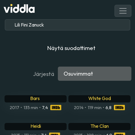
Näytä suodattimet
Järjestä
Eric Clapton - A Life in 12
Bars
White God
2017
•
135 min
•
7,4
2014
•
119 min
•
6,8
Heidi
The Clan