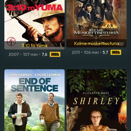
Kolme muskettisoturia
3:10 to Yuma
2011
•
106 min
•
5,7
2007
•
107 min
•
7,6