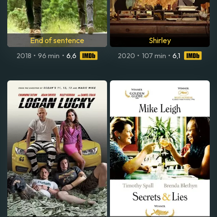
End of sentence
Shirley
2018
•
96 min
•
6,6
2020
•
107 min
•
6,1