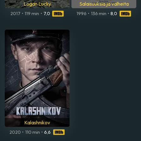
Logan Lucky
Salaisuuksia ja valheita
2017
•
119 min
•
7,0
1996
•
136 min
•
8,0
Kalashnikov
2020
•
110 min
•
6,6