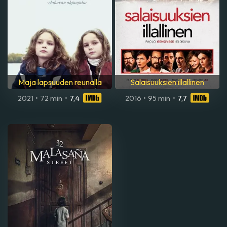
Maja lapsuuden reunalla
Salaisuuksien illallinen
2021
•
72 min
•
7,4
2016
•
95 min
•
7,7