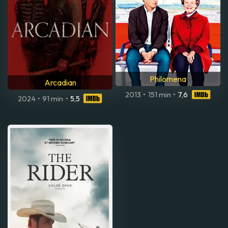
Philomena
Arcadian
2013
•
151 min
•
7,6
2024
•
91 min
•
5,5