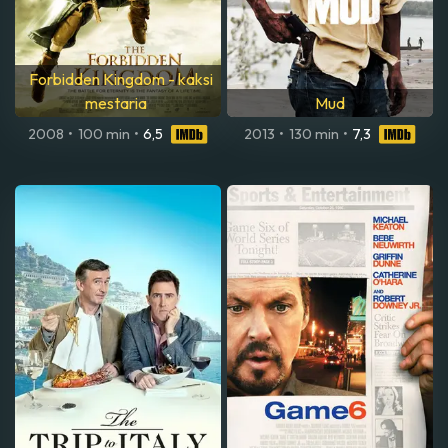
Forbidden Kingdom - kaksi
mestaria
Mud
2008
•
100 min
•
6,5
2013
•
130 min
•
7,3