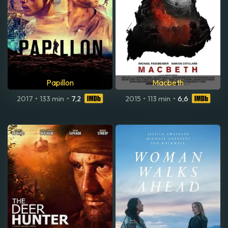
Papillon
Macbeth
2017
•
133 min
•
7,2
2015
•
113 min
•
6,6