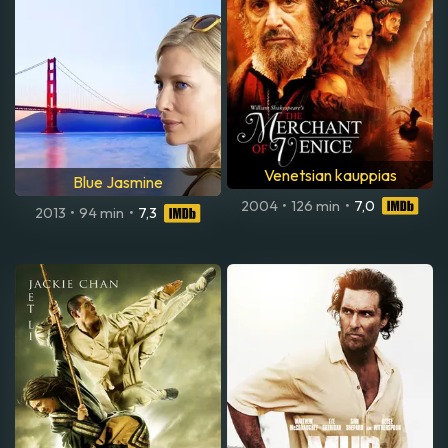
Venetsian kauppias
Blue Jasmine
2004
•
126 min
•
7,0
2013
•
94 min
•
7,3