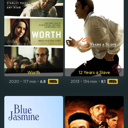
Worth
12 Years a Slave
2020
•
117 min
•
6,8
2013
•
134 min
•
8,1