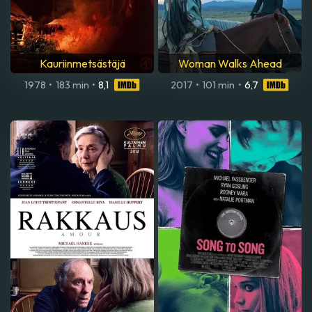
Kauriinmetsästäjä
Woman Walks Ahead
1978
•
183 min
•
8,1
2017
•
101 min
•
6,7