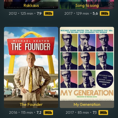
Rakkaus
Song to song
2012
•
125 min
•
7,9
2017
•
129 min
•
5,6
The Founder
My Generation
2016
•
115 min
•
7,2
2017
•
85 min
•
7,1