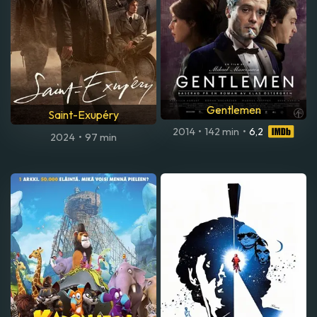
Gentlemen
Saint-Exupéry
2014
•
142 min
•
6,2
2024
•
97 min