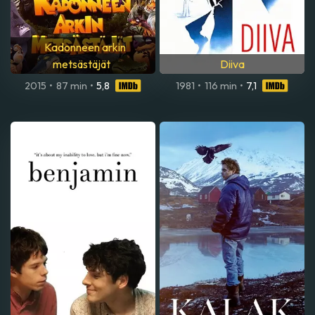
Kadonneen arkin
metsästäjät
Diiva
2015
•
87 min
•
5,8
1981
•
116 min
•
7,1