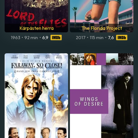
Kärpästen herra
The Florida Project
1963
•
92 min
•
6,9
2017
•
115 min
•
7,6