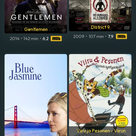
District 9
Gentlemen
2009
•
107 min
•
7,9
2014
•
142 min
•
6,2
Viiru ja Pesonen - Viirun