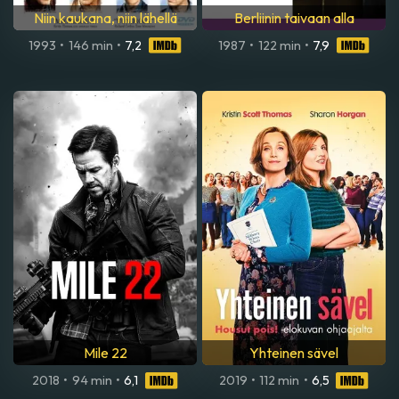
Niin kaukana, niin lähellä
Berliinin taivaan alla
1993
•
146 min
•
7,2
1987
•
122 min
•
7,9
Mile 22
Yhteinen sävel
2018
•
94 min
•
6,1
2019
•
112 min
•
6,5