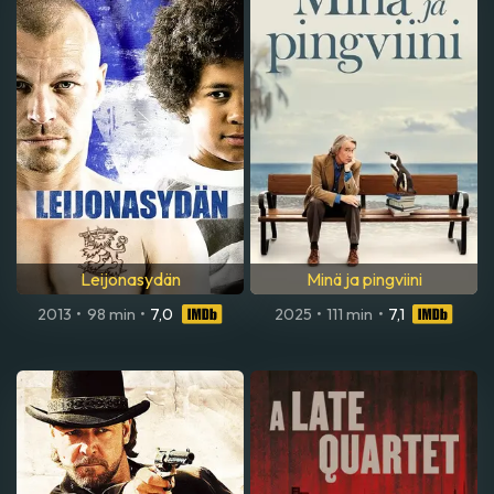
Leijonasydän
Minä ja pingviini
2013
•
98 min
•
7,0
2025
•
111 min
•
7,1