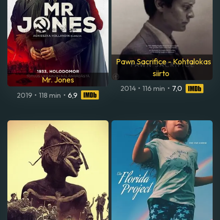
Pawn Sacrifice - Kohtalokas
siirto
Mr. Jones
2014
•
116 min
•
7,0
2019
•
118 min
•
6,9