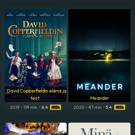
David Copperfieldin elämä ja
teot
Meander
2019
•
119 min
•
6,4
2020
•
87 min
•
5,4