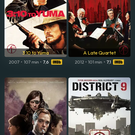
3:10 to Yuma
A Late Quartet
2007
•
107 min
•
7,6
2012
•
101 min
•
7,1