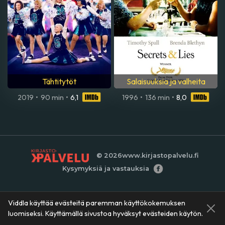
Tähtitytöt
Salaisuuksia ja valheita
2019
•
90 min
•
6,1
1996
•
136 min
•
8,0
© 2026
www.kirjastopalvelu.fi
Kysymyksiä ja vastauksia
Viddla käyttää evästeitä paremman käyttökokemuksen
luomiseksi. Käyttämällä sivustoa hyväksyt evästeiden käytön.