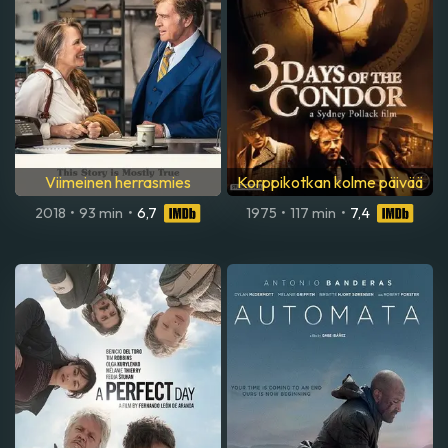
Viimeinen herrasmies
Korppikotkan kolme päivää
2018
•
93 min
•
6,7
1975
•
117 min
•
7,4