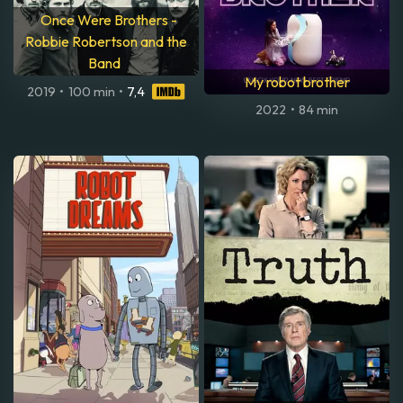
Once Were Brothers -
Robbie Robertson and the
Band
My robot brother
2019
•
100 min
•
7,4
2022
•
84 min