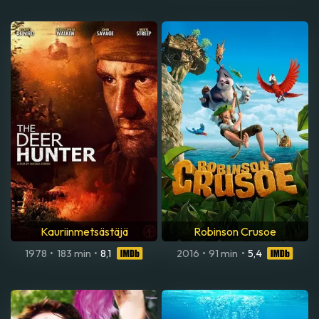
Kauriinmetsästäjä
Robinson Crusoe
1978
•
183 min
•
8,1
2016
•
91 min
•
5,4