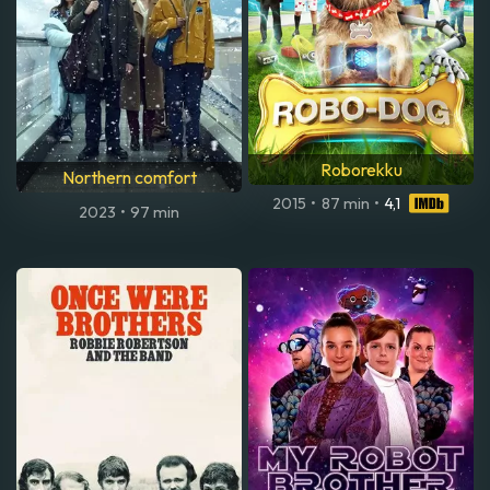
Roborekku
Northern comfort
2015
•
87 min
•
4,1
2023
•
97 min