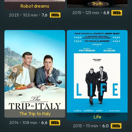
Truth
Robot dreams
2015
•
125 min
•
6,8
2023
•
102 min
•
7,6
The Trip to Italy
Life
2014
•
108 min
•
6,6
2015
•
111 min
•
6,0