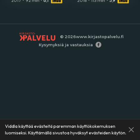
2017
•
92 min
•
6,1
2018
•
113 min
•
5,9
© 2026
www.kirjastopalvelu.fi
Kysymyksiä ja vastauksia
Viddla käyttää evästeitä paremman käyttökokemuksen
luomiseksi. Käyttämällä sivustoa hyväksyt evästeiden käytön.