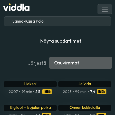
Näytä suodattimet
Järjestä
Lieksa!
Je'vida
2007
•
91 min
•
5,5
2023
•
99 min
•
7,4
Bigfoot - Isojalan poika
Onnen kukkuloilla