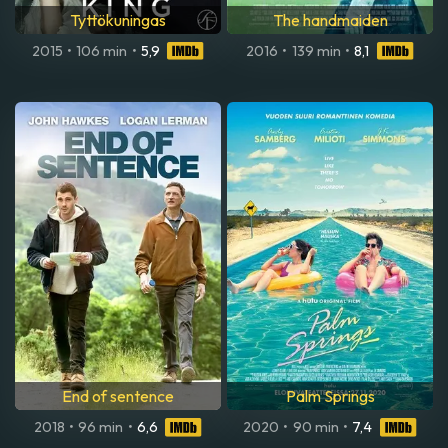
Tyttökuningas
The handmaiden
2015
•
106 min
•
5,9
2016
•
139 min
•
8,1
End of sentence
Palm Springs
2018
•
96 min
•
6,6
2020
•
90 min
•
7,4