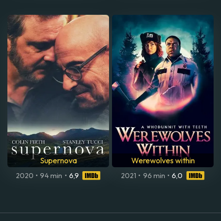
Supernova
Werewolves within
2020
•
94 min
•
6,9
2021
•
96 min
•
6,0