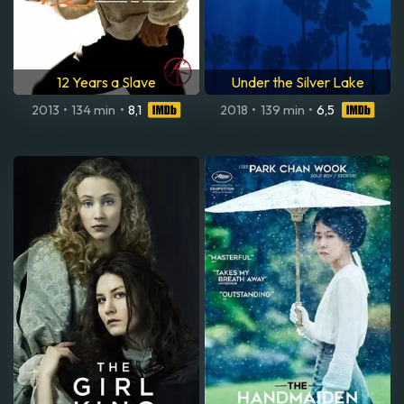
12 Years a Slave
Under the Silver Lake
2013
•
134 min
•
8,1
2018
•
139 min
•
6,5