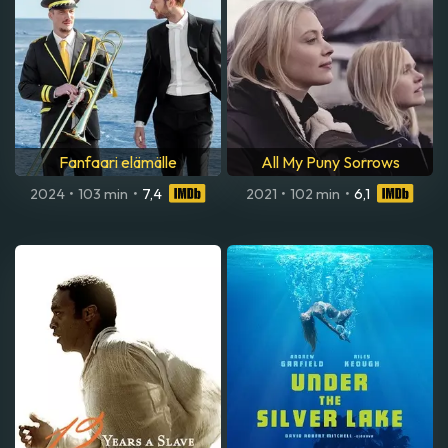
Fanfaari elämälle
All My Puny Sorrows
2024
•
103 min
•
7,4
2021
•
102 min
•
6,1