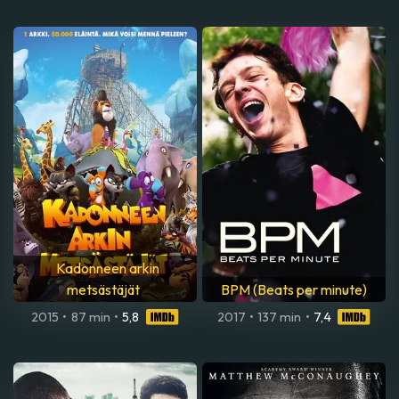
Kadonneen arkin
metsästäjät
BPM (Beats per minute)
2015
•
87 min
•
5,8
2017
•
137 min
•
7,4