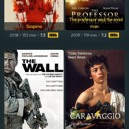
The professor and the mad
Suspiria
man
2018
•
152 min
•
7,3
2019
•
119 min
•
7,2