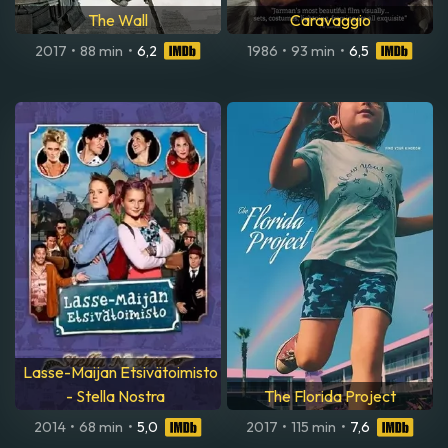
The Wall
Caravaggio
2017
•
88 min
•
6,2
1986
•
93 min
•
6,5
Lasse-Maijan Etsivätoimisto
- Stella Nostra
The Florida Project
2014
•
68 min
•
5,0
2017
•
115 min
•
7,6