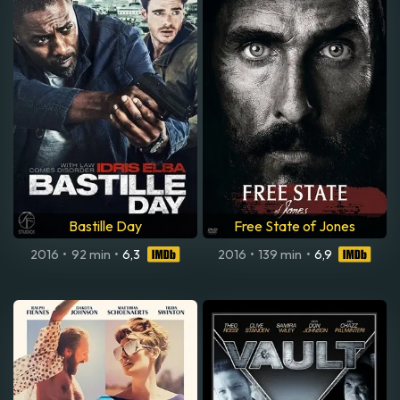
Bastille Day
Free State of Jones
2016
•
92 min
•
6,3
2016
•
139 min
•
6,9