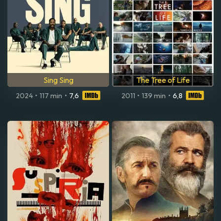
Sing Sing
The Tree of Life
2024
•
117 min
•
7,6
2011
•
139 min
•
6,8