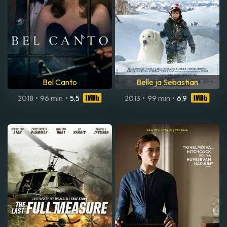
Bel Canto
Belle ja Sebastian
2018
•
96 min
•
5,5
2013
•
99 min
•
6,9