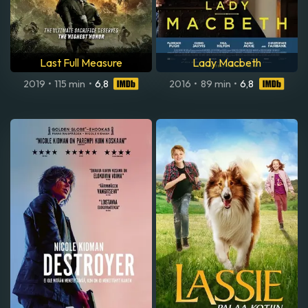
Last Full Measure
Lady Macbeth
2019
•
115 min
•
6,8
2016
•
89 min
•
6,8