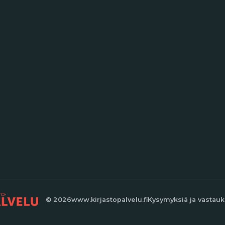
© 2026
www.kirjastopalvelu.fi
Kysymyksiä ja vastauk