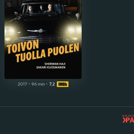
2017
•
96 min
•
7,2