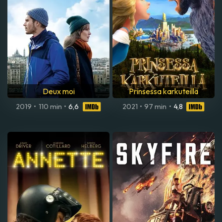
Deux moi
Prinsessa karkuteillä
2019
•
110 min
•
6,6
2021
•
97 min
•
4,8