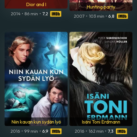
Dior and I
Hunting party
2014
•
86 min
•
7,2
2007
•
103 min
•
6,8
Niin kauan kun sydän lyö
Isäni Toni Erdmann
2016
•
99 min
•
6,9
2016
•
162 min
•
7,3