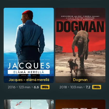
Jacques – elämä merellä
Dogman
2016
•
123 min
•
6,6
2018
•
103 min
•
7,2