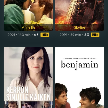
Annette
Skyfire
2021
•
140 min
•
6,3
2019
•
89 min
•
5,3