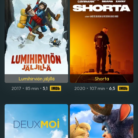
Lumihirviön jäljillä
Shorta
2017
•
85 min
•
5,1
2020
•
107 min
•
6,5