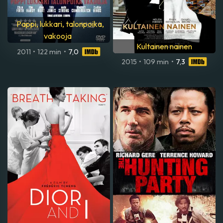
Pappi, lukkari, talonpoika,
vakooja
Kultainen nainen
2011
•
122 min
•
7,0
2015
•
109 min
•
7,3