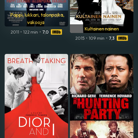
Pappi, lukkari, talonpoika,
vakooja
Kultainen nainen
2011
•
122 min
•
7,0
2015
•
109 min
•
7,3