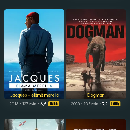
Jacques – elämä merellä
Dogman
2016
•
123 min
•
6,6
2018
•
103 min
•
7,2