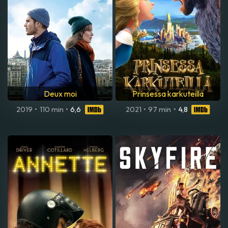
Deux moi
Prinsessa karkuteillä
2019
•
110 min
•
6,6
2021
•
97 min
•
4,8