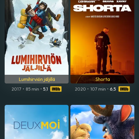
Lumihirviön jäljillä
Shorta
2017
•
85 min
•
5,1
2020
•
107 min
•
6,5