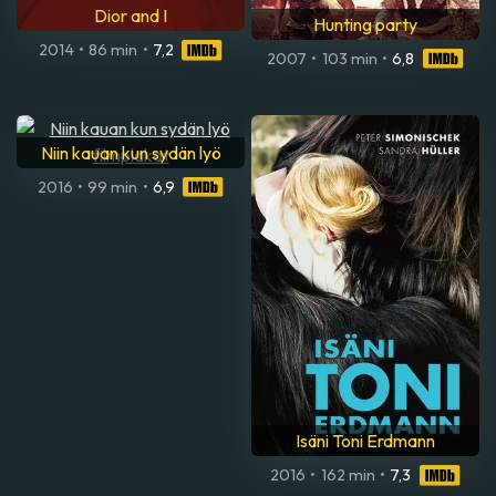
Dior and I
Hunting party
2014
•
86 min
•
7,2
2007
•
103 min
•
6,8
Niin kauan kun sydän lyö
2016
•
99 min
•
6,9
Isäni Toni Erdmann
2016
•
162 min
•
7,3