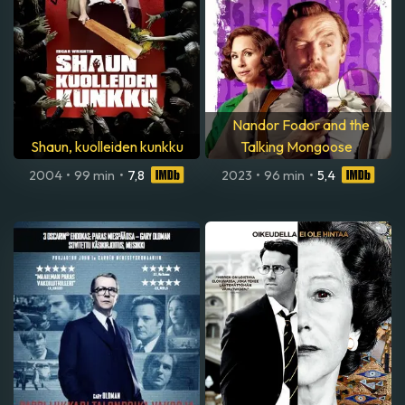
Nandor Fodor and the
Shaun, kuolleiden kunkku
Talking Mongoose
2004
•
99 min
•
7,8
2023
•
96 min
•
5,4