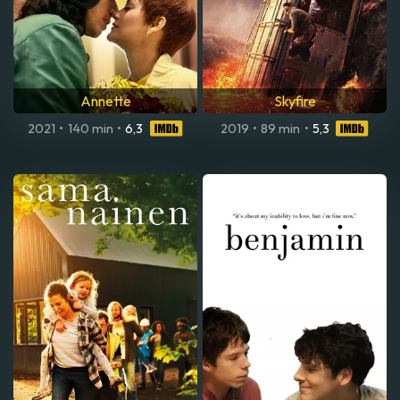
Annette
Skyfire
2021
•
140 min
•
6,3
2019
•
89 min
•
5,3