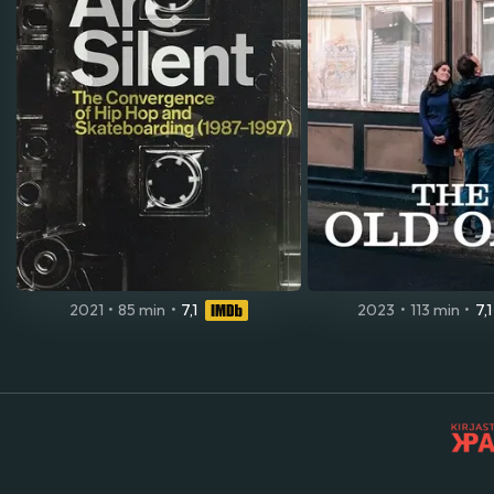
2021
•
85 min
•
7,1
2023
•
113 min
•
7,1