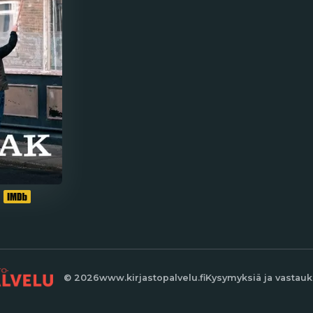
© 2026
www.kirjastopalvelu.fi
Kysymyksiä ja vastauk