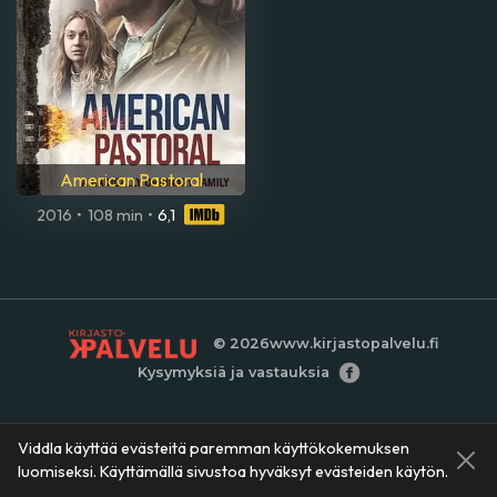
American Pastoral
2016
•
108 min
•
6,1
© 2026
www.kirjastopalvelu.fi
Kysymyksiä ja vastauksia
Viddla käyttää evästeitä paremman käyttökokemuksen
luomiseksi. Käyttämällä sivustoa hyväksyt evästeiden käytön.