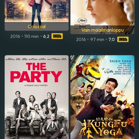
Colossal
Vain maailmanloppu
2016
•
110 min
•
6,2
2016
•
97 min
•
7,0