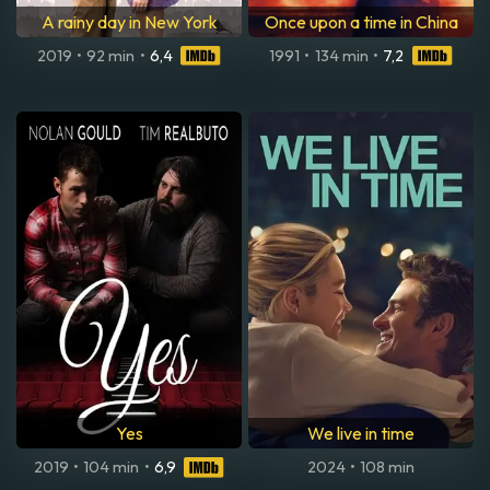
A rainy day in New York
Once upon a time in China
2019
•
92 min
•
6,4
1991
•
134 min
•
7,2
Yes
We live in time
2019
•
104 min
•
6,9
2024
•
108 min