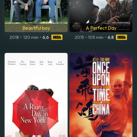
Beautiful boy
A Perfect Day
2018
•
120 min
•
6,6
2015
•
105 min
•
6,8