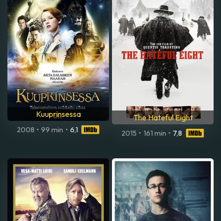
Kuuprinsessa
The Hateful Eight
2008
•
99 min
•
6,1
2015
•
161 min
•
7,8