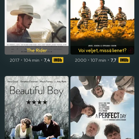
The Rider
Voi veljet, missä lienet?
2017
•
104 min
•
7,4
2000
•
107 min
•
7,7