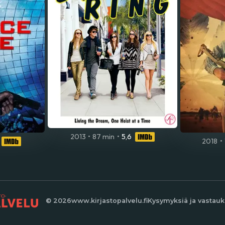
2013
•
87 min
•
5,6
2018
•
© 2026
www.kirjastopalvelu.fi
Kysymyksiä ja vastauk