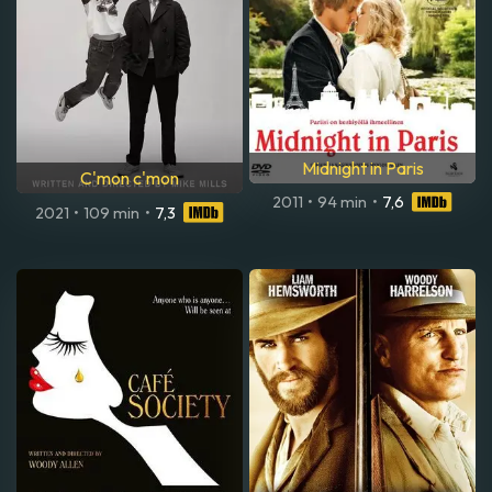
Midnight in Paris
C'mon c'mon
2011
•
94 min
•
7,6
2021
•
109 min
•
7,3