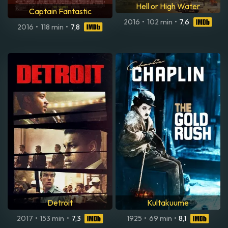
Hell or High Water
Captain Fantastic
2016
•
102 min
•
7,6
2016
•
118 min
•
7,8
Detroit
Kultakuume
2017
•
153 min
•
7,3
1925
•
69 min
•
8,1