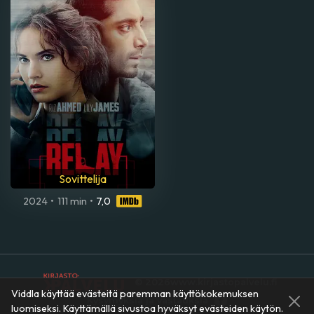
Sovittelija
2024
•
111 min
•
7,0
© 2026
www.kirjastopalvelu.fi
Viddla käyttää evästeitä paremman käyttökokemuksen
Kysymyksiä ja vastauksia
luomiseksi. Käyttämällä sivustoa hyväksyt evästeiden käytön.