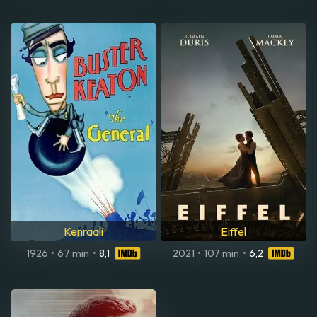
Kenraali
Eiffel
1926
•
67 min
•
8,1
2021
•
107 min
•
6,2