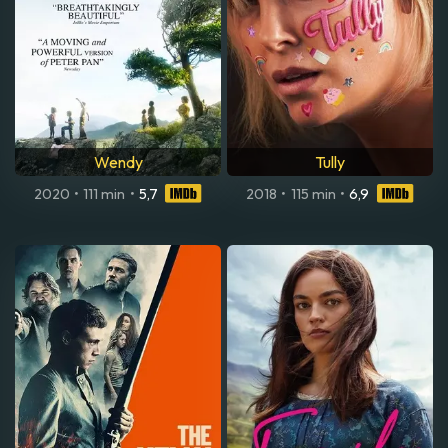
Wendy
Tully
2020
•
111 min
•
5,7
2018
•
115 min
•
6,9