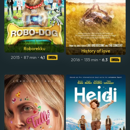
Roborekku
History of love
2015
•
87 min
•
4,1
2016
•
135 min
•
6,3