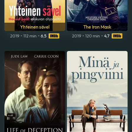
Yhteinen sävel
The Iron Mask
2019
•
112 min
•
6,5
2019
•
120 min
•
4,7