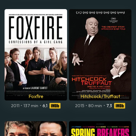
Foxfire
Hitchcock/Truffaut
2011
•
137 min
•
6,1
2015
•
80 min
•
7,3