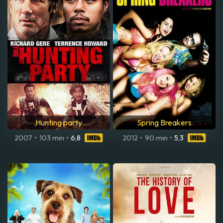
Hunting party
Spring Breakers
2007
•
103 min
•
6,8
2012
•
90 min
•
5,3