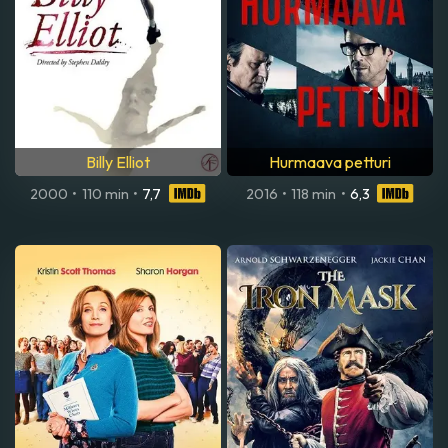
Billy Elliot
Hurmaava petturi
2000
•
110 min
•
7,7
2016
•
118 min
•
6,3