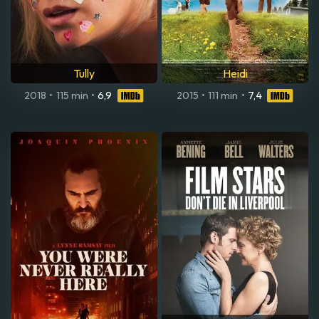
Tully
Heidi
2018
•
115 min
•
6,9
2015
•
111 min
•
7,4