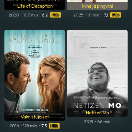
Life of Deception
Minä ja pingviini
2020
•
107 min
•
6,2
2025
•
111 min
•
7,1
Netizen Mo
Valmistujaiset
2015
•
66 min
2016
•
128 min
•
7,3