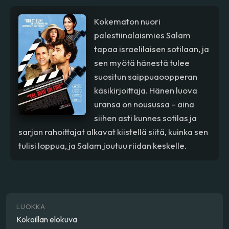
Kokematon nuori
palestiinalaismies Salam
tapaa israelilaisen sotilaan, ja
sen myötä hänestä tulee
suositun saippuaoopperan
käsikirjoittaja. Hänen luova
uransa on nousussa – aina
siihen asti kunnes sotilas ja
sarjan rahoittajat alkavat kiistellä siitä, kuinka sen
tulisi loppua, ja Salam joutuu riidan keskelle.
LUOKKA
Kokoillan elokuva